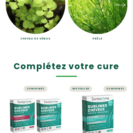
CHEVEU DE VÉNUS
PRÊLE
Complétez votre cure
COMPRIMÉS
BESTSELLER
COMPRIMÉS
CHEVEUX
CHEVEUX
Pack Sublimes
Sublimes
Cheveux -
Cheveux Force &
Comprimés
Croissance - 30
comprimés
Un duo complémentaire
anti-chute et force &
Boostez la croissance de
croissance
vos cheveux !