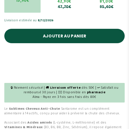
15,90€
42,90€
81,00€
47,70€
95,40€
Livraison estimée au
8/12/2026
AJOUTER AU PANIER
🔒 Paiement sécurisé | 🚚
Livraison offerte
dès 50€ | ↩ Satisfait ou
remboursé 30 jours | 👩‍⚕️ Disponible en
pharmacie
Alma - Payez en 3 fois sans frais dès 80€
Le
Sublimes Cheveux Anti-Chute
Santarome est un complément
alimentaire à 14 actifs, conçu pour aider à prévenir la chute des cheveux.
Associant des
Acides aminés
(L-cystéine, L-méthionine) et des
Vitamines & Minéraux
(B3, B6, B8, Zinc, Sélénium), il repose également