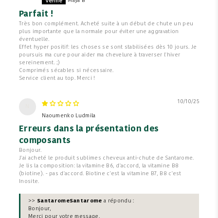
Maya B
Parfait !
Très bon complément. Acheté suite à un début de chute un peu
plus importante que la normale pour éviter une aggravation
éventuelle.
Effet hyper positif: les choses se sont stabilisées dès 10 jours. Je
poursuis ma cure pour aider ma chevelure à traverser l'hiver
sereinement. ;)
Comprimés sécables si nécessaire.
Service client au top. Merci !
10/10/25
N
Naoumenko Ludmila
Erreurs dans la présentation des
composants
Bonjour.
J'ai acheté le produit sublimes cheveux anti-chute de Santarome.
Je lis la composition: la vitamine B6, d'accord, la vitamine B8
(biotine). - pas d'accord. Biotine c'est la vitamine B7, B8 c'est
Inosite.
>>
Santarome
a répondu :
Bonjour,
Merci pour votre message.