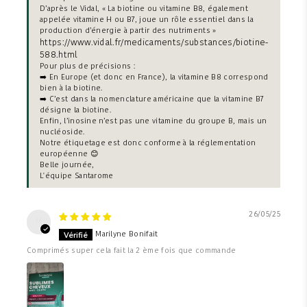
D’après le Vidal, « La biotine ou vitamine B8, également
appelée vitamine H ou B7, joue un rôle essentiel dans la
production d’énergie à partir des nutriments »
https://www.vidal.fr/medicaments/substances/biotine-
588.html
Pour plus de précisions :
➡️ En Europe (et donc en France), la vitamine B8 correspond
bien à la biotine.
➡️ C’est dans la nomenclature américaine que la vitamine B7
désigne la biotine.
Enfin, l’inosine n’est pas une vitamine du groupe B, mais un
nucléoside.
Notre étiquetage est donc conforme à la réglementation
européenne 😊
Belle journée,
L'équipe Santarome
26/05/25
M
Marilyne Bonifait
Comprimés super cela fait la 2 ème fois que commande