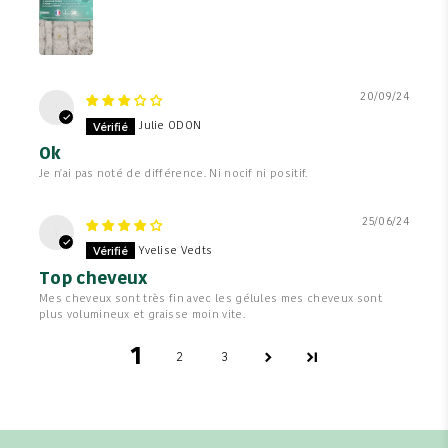
20/09/24
J
Julie ODON
Ok
Je n'ai pas noté de différence. Ni nocif ni positif.
25/06/24
Y
Yvelise Vedts
Top cheveux
Mes cheveux sont très fin avec les gélules mes cheveux sont
plus volumineux et graisse moin vite.
1
2
3