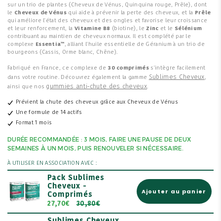
sur un trio de plantes (Cheveux de Vénus, Quinquina rouge, Prêle), dont
le
Cheveux de Vénus
qui aide à prévenir la perte des cheveux, et la
Prêle
qui améliore l'état des cheveux et des ongles et favorise leur croissance
et leur renforcement, la
Vitamine B8
(biotine), le
Zinc
et le
Sélénium
contribuant au maintien de cheveux normaux. Il est complété par le
complexe
Essentia™
, alliant l'huile essentielle de Géranium à un trio de
bourgeons (Cassis, Orme blanc, Chêne).
Fabriqué en France, ce complexe de
30 comprimés
s'intègre facilement
Sublimes Cheveux
dans votre routine. Découvrez également la gamme
,
gummies anti-chute des cheveux
ainsi que nos
.
Prévient la chute des cheveux grâce aux Cheveux de Vénus
Une formule de 14 actifs
Format 1 mois
DURÉE RECOMMANDÉE : 3 MOIS, FAIRE UNE PAUSE DE DEUX
SEMAINES À UN MOIS, PUIS RENOUVELER SI NÉCESSAIRE.
À UTILISER EN ASSOCIATION AVEC :
Pack Sublimes
Cheveux -
Ajouter au panier
Comprimés
27,70€
30,80€