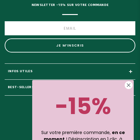
NEWSLETTER -15% SUR VOTRE COMMANDE
JE M’INSCRIS
INFOS UTILES
BEST-SELLERS
-15%
Sur votre première commande,
en ce
25 rue du Général Foy
75 008 Paris
moment
! Désinscription en 1 clic, à