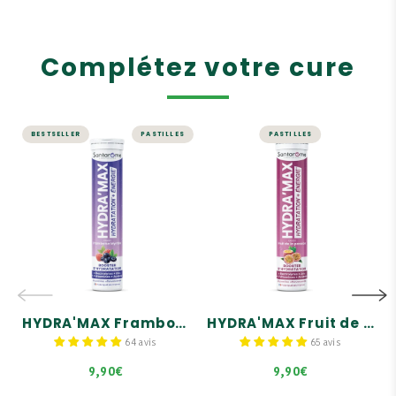
Complétez votre cure
BESTSELLER
PASTILLES
PASTILLES
HYDRA'MAX
HYDRA'MAX Fruit
Framboise
de la passion - 20
Myrtille - 20
pastilles
pastilles
hydratation
hydratation
Hydratation + Énergie
Hydratation + Énergie
Arômes 100% naturels
Arômes 100% naturels
Fabriqué en France
Fabriqué en France
HYDRA'MAX Framboise Myrtille - 20 pastilles hydratation
HYDRA'MAX Fruit de la passion - 20 pastilles hydratation
64 avis
65 avis
9,90€
9,90€