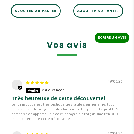
AJOUTER AU PANIER
AJOUTER AU PANIER
ÉCRIRE UN AVIS
Vos avis
19/06/26
M
Marie Mangeol
Très heureuse de cette découverte!
Le format tube est très pratique,très facile â enmener partout
dans son sac.Je m'hydrate plus facilement.Le goût est agréable.Sa
composition apporte un boost incroyable à l'organisme.J'en suis
très contente de cette découverte.
02/04/26