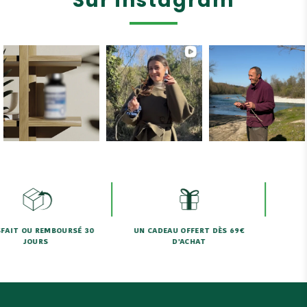
Sur instagram
 REMBOURSÉ 30
UN CADEAU OFFERT DÈS 69€
BESOIN 
URS
D'ACHAT