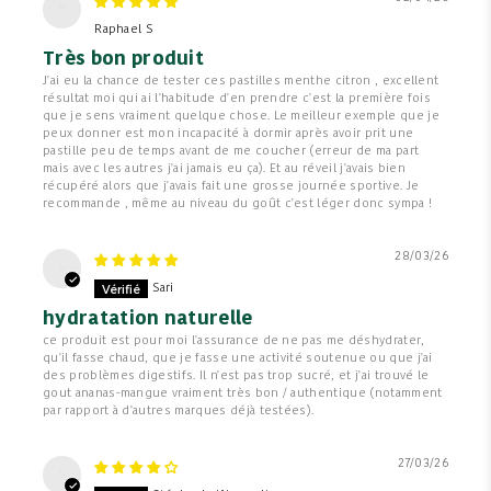
R
Raphael S
Très bon produit
J'ai eu la chance de tester ces pastilles menthe citron , excellent
résultat moi qui ai l'habitude d'en prendre c'est la première fois
que je sens vraiment quelque chose. Le meilleur exemple que je
peux donner est mon incapacité à dormir après avoir prit une
pastille peu de temps avant de me coucher (erreur de ma part
mais avec les autres j'ai jamais eu ça). Et au réveil j'avais bien
récupéré alors que j'avais fait une grosse journée sportive. Je
recommande , même au niveau du goût c'est léger donc sympa !
28/03/26
S
Sari
hydratation naturelle
ce produit est pour moi l'assurance de ne pas me déshydrater,
qu'il fasse chaud, que je fasse une activité soutenue ou que j'ai
des problèmes digestifs. Il n'est pas trop sucré, et j'ai trouvé le
gout ananas-mangue vraiment très bon / authentique (notamment
par rapport à d'autres marques déjà testées).
27/03/26
S