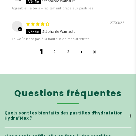
Stéphanie Warnault
Agréable, je bois + facilement grâce aux pastilles
27/03/26
S
Stéphanie Warnault
Le Goût n'est pas à la hauteur de mes attentes
1
2
3
Questions fréquentes
Quels sont les bienfaits des pastilles d'hydratation
Hydra’Max ?