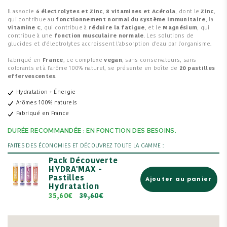
Il associe
6 électrolytes et Zinc
,
8 vitamines et Acérola
, dont le
Zinc
,
qui contribue au
fonctionnement normal du système immunitaire
, la
Vitamine C
, qui contribue à
réduire la fatigue
, et le
Magnésium
, qui
contribue à une
fonction musculaire normale
. Les solutions de
glucides et d'électrolytes accroissent l'absorption d'eau par l'organisme.
Fabriqué en
France
, ce complexe
vegan
, sans conservateurs, sans
colorants et à l'arôme 100% naturel, se présente en boîte de
20 pastilles
effervescentes
.
Hydratation + Énergie
Arômes 100% naturels
Fabriqué en France
DURÉE RECOMMANDÉE : EN FONCTION DES BESOINS.
FAITES DES ÉCONOMIES ET DÉCOUVREZ TOUTE LA GAMME :
Pack Découverte
HYDRA'MAX -
Pastilles
Ajouter au panier
Hydratation
35,60€
39,60€