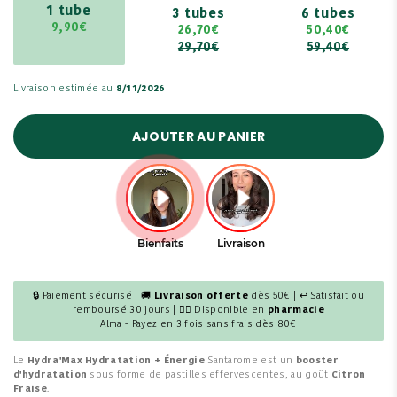
1 tube
3 tubes
6 tubes
9,90€
26,70€
50,40€
29,70€
59,40€
Livraison estimée au
8/11/2026
AJOUTER AU PANIER
🔒 Paiement sécurisé | 🚚
Livraison offerte
dès 50€ | ↩ Satisfait ou
remboursé 30 jours | 👩‍⚕️ Disponible en
pharmacie
Alma - Payez en 3 fois sans frais dès 80€
Le
Hydra'Max Hydratation + Énergie
Santarome est un
booster
d'hydratation
sous forme de pastilles effervescentes, au goût
Citron
Fraise
.