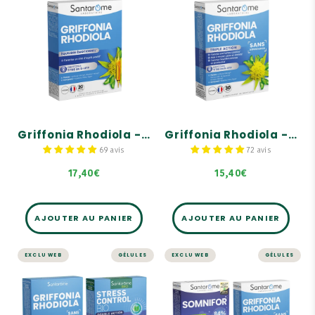
STRESS ET MÉMOIRE
STRESS ET MÉMOIRE
Griffonia
Griffonia
Rhodiola - 20
Rhodiola - 30
ampoules
gélules
Formule associant le
La seule gélule associant
Griffonia titré en 5-HTTP,
les 2 ingrédients anti-
un acide aminé rare, et la
déprime
Rhodiola.
2 plantes adaptogènes
Le Griffonia contribue au
fortement dosées
bon fonctionnement du
système nerveux en
Etat d'esprit positif &
Griffonia Rhodiola - 20 ampoules
Griffonia Rhodiola - 30 gélules
améliorant l'activité
calme et sérénité
cérébrale.
69 avis
72 avis
La Rhodiola aide à réduire
l'impact négatif du stress
17,40€
15,40€
sur l'organisme.
AJOUTER AU PANIER
AJOUTER AU PANIER
EXCLU WEB
GÉLULES
EXCLU WEB
GÉLULES
SOMMEIL ET STRESS
STRESS ET MÉMOIRE
Pack Nuit Calme
- Gélules