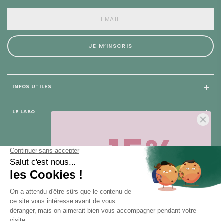
JE M’INSCRIS
INFOS UTILES
LE LABO
-15%
25 rue du Général Foy
75 008 Paris
Sur votre première commande,
en ce
moment
! Désinscription en 1 clic, à
tout moment.