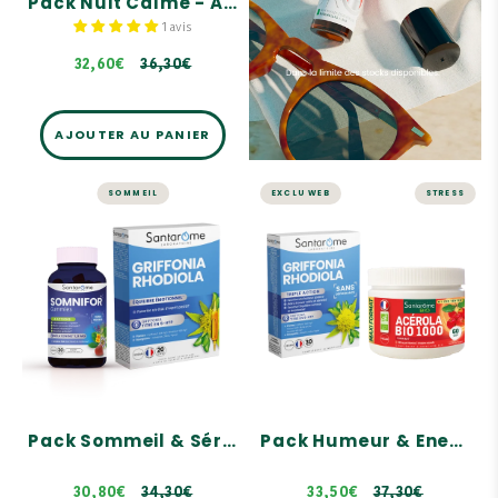
Pack Nuit Calme - Ampoules
1 avis
32,60€
36,30€
AJOUTER AU PANIER
SOMMEIL
EXCLU WEB
STRESS
SOMMEIL
STRESS ET ÉNERGIE
Pack Sommeil &
Pack Humeur &
Sérénité
Energie -
Comprimés
Un duo complémentaire
Une routine complète
4 actions sur le sommeil
pour retrouver sa pleine
forme
Équilibre émotionnel
Griffonia Rhodiola : Etat
d'esprit positif & calme et
sérénité
34,30€
Acérola Bio : Riche en
Pack Sommeil & Sérénité
Pack Humeur & Energie - Comprimés
Vitamine C 100%
naturelle et bio
37,30€
30,80€
34,30€
33,50€
37,30€