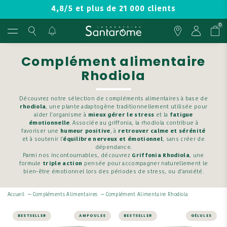
4,8/5 et plus de 21 000 clients
0
Complément alimentaire
Rhodiola
Découvrez notre sélection de compléments alimentaires à base de
rhodiola
, une plante adaptogène traditionnellement utilisée pour
aider l’organisme à
mieux gérer le stress
et la
fatigue
émotionnelle
. Associée au griffonia, la rhodiola contribue à
favoriser une
humeur positive
, à
retrouver calme et sérénité
et à soutenir l’
équilibre nerveux et émotionnel
, sans créer de
dépendance.
Parmi nos incontournables, découvrez
Griffonia Rhodiola
, une
formule
triple action
pensée pour accompagner naturellement le
bien-être émotionnel lors des périodes de stress, ou d’anxiété.
Accueil
—
Compléments Alimentaires
—
Complément Alimentaire Rhodiola
BESTSELLER
AMPOULES
BESTSELLER
GÉLULES