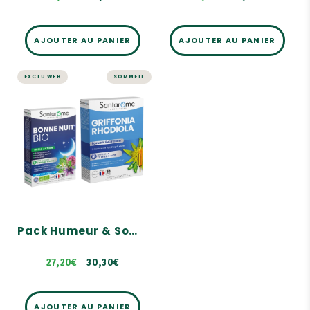
AJOUTER AU PANIER
AJOUTER AU PANIER
EXCLU WEB
SOMMEIL
SOMMEIL ET STRESS
Pack Humeur &
Sommeil – Sans
mélatonine
Un duo complémentaire
pour retrouver équilibre
émotionnel et sommeil
Griffonia Rhodiola :
Formule associant le
Griffonia titré en 5-HTTP,
un acide aminé rare, et la
Rhodiola
Pack Humeur & Sommeil – Sans mélatonine
Bonne Nuit Bio : Triple
action sur le sommeil &
sans accoutumance
27,20€
30,30€
30,30€
AJOUTER AU PANIER