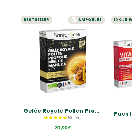
BESTSELLER
AMPOULES
EXCLU 
IMMUNITÉ
Gelée Royale Pollen
P
Propolis Miel de Manuka
Bio - 20 ampoules
Un du
Contribue à apporter énergie et
vitalité
Multi
:rich
Bouclier naturel
Gelée 
Manuk
énergi
Gelée Royale Pollen Propolis Miel de Manuka Bio - 20 ampoules
53 avis
20,90€