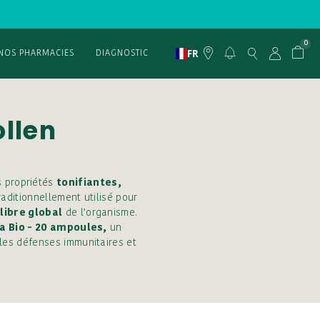
0
FR
NOS PHARMACIES
DIAGNOSTIC
llen
s propriétés
tonifiantes,
raditionnellement utilisé pour
libre global
de l’organisme.
a Bio - 20 ampoules,
un
 les défenses immunitaires et