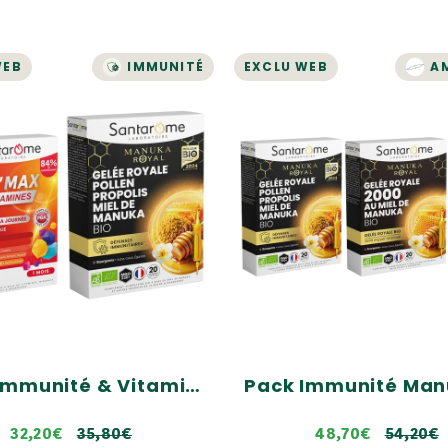
WEB
IMMUNITÉ
EXCLU WEB
A
IMMUNITÉ & ÉNERGIE
IMMUNITÉ
ack Immunité &
Pack Immunité M
Vitamine
Royal - Ampoul
o complémentaire
Un trio complémentaire
vitamines Vita'max Adultes
Miel de Manuka de qualité :
e en Vitamines & Minéraux
MGO230+
Royale Pollen Propolis Miel de
Enrichi en trio de Bourgeons
a : Contribue à apporter
Immuntié : Cassis, Eglantier
e et vitalité
35,80€
54,20€
Pack Immunité & Vitamine
32,20€
35,80€
48,70€
54,20€