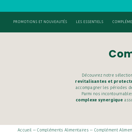
PROMOTIONS ET NOUVEAUTÉS
LES ESSENTIELS
COMPLÉME
Com
Découvrez notre sélecti
revitalisantes et protect
accompagner les périodes 
Parmi nos incontournable
complexe synergique
asso
Accueil
—
Compléments Alimentaires
—
Complément Aliment