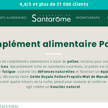
4,8/5 et plus de 21 000 clients
NTS ALIMENTAIRES
AROMATHÉRAPIE
plément alimentaire Po
on de compléments alimentaires à base de
pollen
, reconnu pour se
rices
. Naturellement riche en nutriments essentiels, le pollen est t
de
fatigue
, soutenir les
défenses naturelles
et favoriser un
équi
s, découvrez notre
Gelée Royale Pollen Propolis Miel de Manuk
ciant quatre trésors de la ruche, pensé pour soutenir et renforcer
agit comme un
bouclier naturel
.
aire Pollen