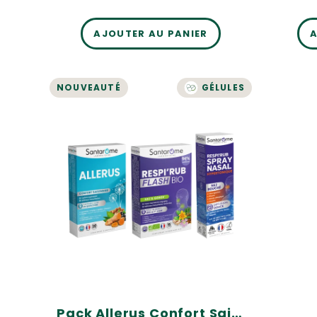
AJOUTER AU PANIER
A
NOUVEAUTÉ
GÉLULES
Pack Allerus Confort
Saisonnier
Un trio complémentaire
Confort saisonnier
Confort respiratoire
31,70€
Pack Allerus Confort Saisonnier