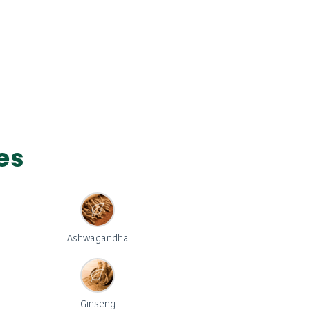
es
Ashwagandha
Ginseng