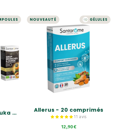
MPOULES
NOUVEAUTÉ
GÉLULES
Allerus - 20 comprimés
anuka
es
Confort saisonnier
Confort respiratoire
Défenses immunitaires
 Bio
, Aulne
Allerus - 20 comprimés
Pack Immunité Manuka Royal - Ampoules
11 avis
12,90€