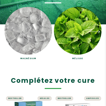
MAGNÉSIUM
MÉLISSE
Complétez votre cure
BESTSELLER
GÉLULES
BESTSELLER
AMPOULES
STRESS ET MÉMOIRE
STRESS ET MÉMOIRE