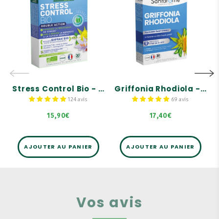
Stress Control Bio
Griffonia
- 30 gélules
Rhodiola - 20
ampoules
Fortement dosé en Safran
Bio : 150 mg
Formule associant le
Griffonia titré en 5-HTTP,
Efficacité prouvée en 2
un acide aminé rare, et la
semaines
Rhodiola.
Enrichi en trio de
Le Griffonia contribue au
bourgeons Bio d'Aubépine,
bon fonctionnement du
Chêne, Figuier
système nerveux en
Stress Control Bio - 30 gélules
Griffonia Rhodiola - 20 ampoules
améliorant l'activité
cérébrale.
124 avis
69 avis
La Rhodiola aide à réduire
l'impact négatif du stress
15,90€
17,40€
sur l'organisme.
AJOUTER AU PANIER
AJOUTER AU PANIER
Vos avis