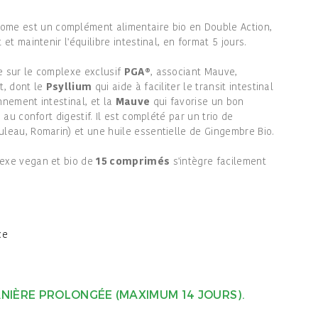
ome est un complément alimentaire bio en Double Action,
 et maintenir l'équilibre intestinal, en format 5 jours.
se sur le complexe exclusif
PGA®
, associant Mauve,
t, dont le
Psyllium
qui aide à faciliter le transit intestinal
nnement intestinal, et la
Mauve
qui favorise un bon
e au confort digestif. Il est complété par un trio de
uleau, Romarin) et une huile essentielle de Gingembre Bio.
lexe vegan et bio de
15 comprimés
s'intègre facilement
ce
MANIÈRE PROLONGÉE (MAXIMUM 14 JOURS).