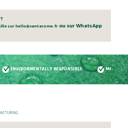
 ?
ou sur WhatsApp
lle sur hello@santarome.fr
LLY RESPONSIBLE
MADE IN FRANCE
VE
ACTURING