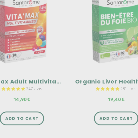
Vita'Max Adult
Organic Liver Hea
ltivitamins - 30
Hepatonic - 2
tablets
ampoules
lete range of tonics for
One of Santarome Bio's flag
, children, and seniors
products!
ults
Contains organic dandelion,
supports normal liver functi
in vitamins and minerals
Highly concentrated in orga
artichoke: 2500 mg dry plan
equivalent.
Vita'Max Adult Multivitamins - 30 tablets
247 avis
281 avis
14,90€
19,40€
ADD TO CART
ADD TO CART