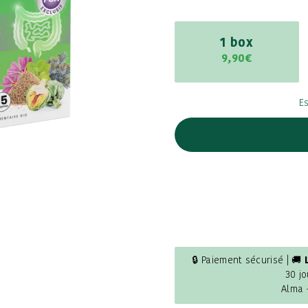
1 box
9,90€
E
🔒 Paiement sécurisé | 🚚
30 jo
Alma 