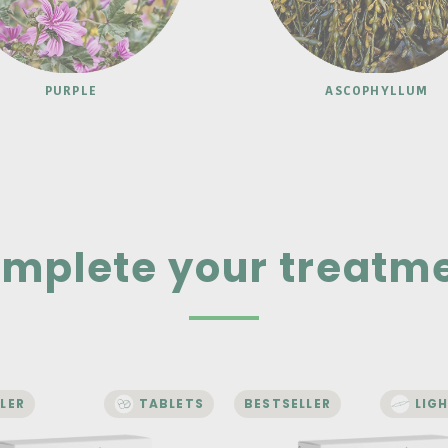
PURPLE
ASCOPHYLLUM
mplete your treatm
LER
TABLETS
BESTSELLER
LIG
ENERGY AND VITALITY
LIVER AND DIGESTION