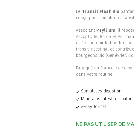
Le
Transit Flash Bio
Santar
conçu pour stimuler le transit
Associant
Psyllium
, il repo
Ascophylle, Boldo et Artichau
et à maintenir le bon fonctio
transit intestinal et contribu
bourgeons Bio (Genévrier, Bo
Fabriqué en France, ce comp
dans votre routine.
Stimulates digestion
Maintains intestinal balan
5-day format
NE PAS UTILISER DE 