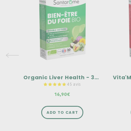
Organic Liver Health - 30
capsules
Mu
Highly concentrated in organic
artichoke: 2,000 mg!
A comp
adults
Contains organic dandelion, which
supports normal liver function.
For ad
Formula supplemented with a trio of
Rich 
organic birch, juniper, and rosemary
buds.
Organic Liver Health - 30 capsules
45 avis
16,90€
ADD TO CART