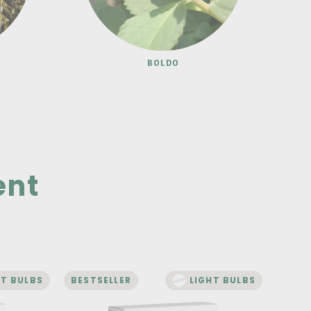
BOLDO
ent
HT BULBS
BESTSELLER
LIGHT BULBS
BEST
IMMUNITY