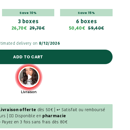
Save 10%
Save 15%
3 boxes
6 boxes
26,70€
29,70€
50,40€
59,40€
stimated delivery on
8/12/2026
ADD TO CART
Livraison offerte
dès 50€ | ↩ Satisfait ou remboursé
urs | 👩‍⚕️ Disponible en
pharmacie
- Payez en 3 fois sans frais dès 80€