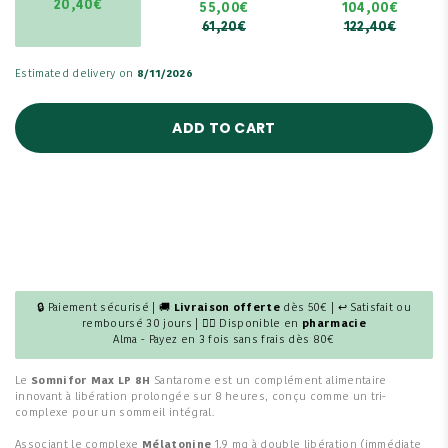
20,40€
55,00€
104,00€
61,20€
122,40€
Estimated delivery on
8/11/2026
ADD TO CART
🔒 Paiement sécurisé | 🚚
Livraison offerte
dès 50€ | ↩ Satisfait ou
remboursé 30 jours | 👩‍⚕️ Disponible en
pharmacie
Alma - Payez en 3 fois sans frais dès 80€
Le
Somnifor Max LP 8H
Santarome est un complément alimentaire
innovant à libération prolongée sur 8 heures, conçu comme un tri-
complexe pour un sommeil intégral.
Associant le complexe
Mélatonine
1,9 mg à double libération (immédiate