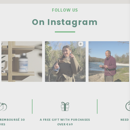
FOLLOW US
On Instagram
 REMBOURSÉ 30
A FREE GIFT WITH PURCHASES
NEED 
URS
OVER €69