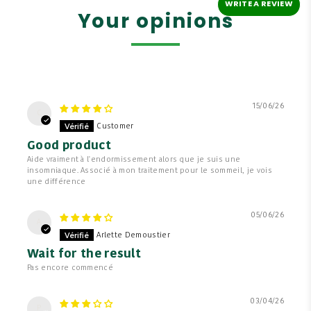
WRITE A REVIEW
Your opinions
15/06/26
C
Customer
Good product
Aide vraiment à l'endormissement alors que je suis une
insomniaque. Associé à mon traitement pour le sommeil, je vois
une différence
05/06/26
A
Arlette Demoustier
Wait for the result
Pas encore commencé
03/04/26
P