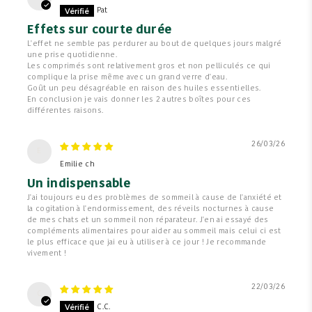
Pat
Effets sur courte durée
L'effet ne semble pas perdurer au bout de quelques jours malgré
une prise quotidienne.
Les comprimés sont relativement gros et non pelliculés ce qui
complique la prise même avec un grand verre d'eau.
Goût un peu désagréable en raison des huiles essentielles.
En conclusion je vais donner les 2 autres boîtes pour ces
différentes raisons.
26/03/26
E
Emilie ch
Un indispensable
J'ai toujours eu des problèmes de sommeil à cause de l'anxiété et
la cogitation à l'endormissement, des réveils nocturnes à cause
de mes chats et un sommeil non réparateur. J'en ai essayé des
compléments alimentaires pour aider au sommeil mais celui ci est
le plus efficace que jai eu à utiliser à ce jour ! Je recommande
vivement !
22/03/26
C
C.C.