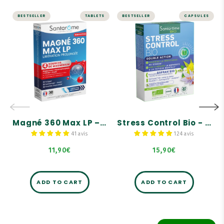
BESTSELLER
TABLETS
BESTSELLER
CAPSULES
STRESS
STRESS AND MEMORY
Magné 360 Max
Stress Control Bio
LP – Extended
- 30 capsules
Release
Highly concentrated in
organic saffron: 150 mg
4 sources of magnesium
Proven effectiveness in 2
Extended release for
weeks
optimal effectiveness
Enriched with a trio of
Fatigue, overwork, stress,
organic hawthorn, oak,
and muscle function
and fig tree buds.
Magné 360 Max LP – Extended Release
Stress Control Bio - 30 capsules
41 avis
124 avis
11,90€
15,90€
ADD TO CART
ADD TO CART