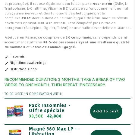
et prolongée), il repose également sur le complexe
Neuro-Zen
(GABA, L-
Tryptophane, L-Ornithine, Vitamine B6) qui aide au fonctionnement normal
du système nerveux et des fonctions psychologiques, et le
complexe
PGA®
dont le Pavot de Californie, qui aide à diminuer les réveils
nocturnes en favorisant la relaxation. Il est complété par un trio de
bourgeons (Aubépine, Figuier, Tilleul) et une huile essentielle de Lavande.
Fabriqué en France, ce complexe de
30 comprimés
, sans dépendance ni
accoutumance, affiche
98 % de personnes ayant une meilleure qualité
de sommeil
et
+1h30 de sommeil gagné.
Insomnia
Nighttime awakenings
Disturbed sleep
RECOMMENDED DURATION: 2 MONTHS, TAKE A BREAK OF TWO
WEEKS TO ONE MONTH, THEN REPEAT IF NECESSARY.
TO BE USED IN COMBINATION WITH:
Pack Insomnies -
Offre spéciale
Add to cart
38,50€
42,80€
Magné 360 Max LP –
Libération