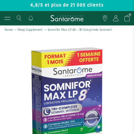
4,8/5 et plus de 21 000 clients
0
Home
—
Sleep Supplement
—
Somnifor Max LP 8h - 30 Comprimés Sommeil