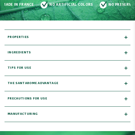
 ARTIFICIAL COLORS
NO PRESERVATIVES
100% ORGANIC
PROPERTIES
INGREDIENTS
TIPS FOR USE
THE SANTAROME ADVANTAGE
PRECAUTIONS FOR USE
MANUFACTURING