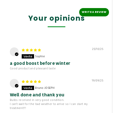
WRITE A REVIEW
Your opinions
25/10/25
S
Sophie
a good boost before winter
Good product and pleasant taste
19/09/25
B
Bruno JOSEPH
Well done and thank you
Bulbs received in very good condition.
I can't wait for the bad weather to arrive so I can start my
treatment!!!