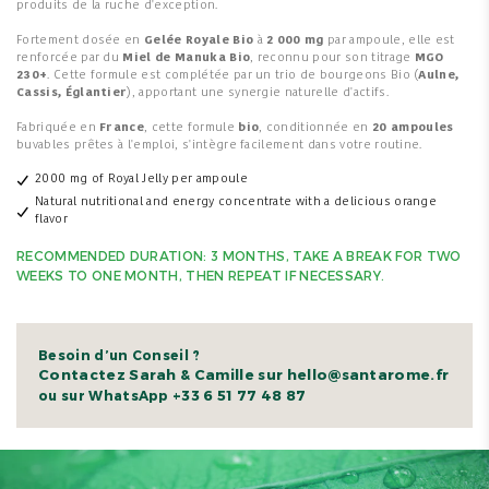
produits de la ruche d'exception.
Fortement dosée en
Gelée Royale Bio
à
2 000 mg
par ampoule, elle est
renforcée par du
Miel de Manuka Bio
, reconnu pour son titrage
MGO
230+
. Cette formule est complétée par un trio de bourgeons Bio (
Aulne,
Cassis, Églantier
), apportant une synergie naturelle d'actifs.
Fabriquée en
France
, cette formule
bio
, conditionnée en
20 ampoules
buvables prêtes à l'emploi, s'intègre facilement dans votre routine.
2000 mg of Royal Jelly per ampoule
Natural nutritional and energy concentrate with a delicious orange
flavor
RECOMMENDED DURATION: 3 MONTHS, TAKE A BREAK FOR TWO
WEEKS TO ONE MONTH, THEN REPEAT IF NECESSARY.
Besoin d’un Conseil ?
Contactez Sarah & Camille sur hello@santarome.fr
+33 6 51 77 48 87
ou sur WhatsApp