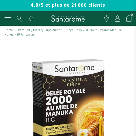
4,8/5 et plus de 21 000 clients
0
Home
—
Immunity Dietary Supplement
—
Royal Jelly 2000 With Organic Manuka
Honey - 20 Ampoules