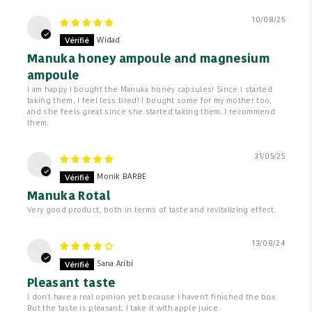
10/08/25
W
Widad
Manuka honey ampoule and magnesium
ampoule
I am happy I bought the Manuka honey capsules! Since I started
taking them, I feel less tired! I bought some for my mother too,
and she feels great since she started taking them. I recommend
them.
31/05/25
M
Monik BARBE
Manuka Rotal
Very good product, both in terms of taste and revitalizing effect.
13/08/24
S
Sana Aribi
Pleasant taste
I don't have a real opinion yet because I haven't finished the box.
But the taste is pleasant, I take it with apple juice.