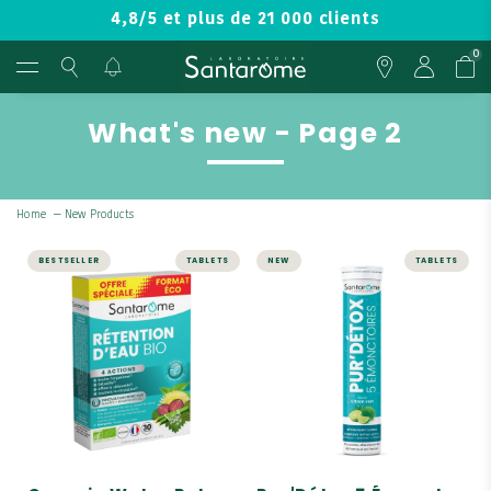
4,8/5 et plus de 21 000 clients
0
What's new - Page 2
Home
—
New Products
BESTSELLER
TABLETS
NEW
TABLETS
SLIMMING
Pur'Détox 5
Émonctoires - 20
Organic Water
Pastilles
Retention - 30
effervescentes
tablets
Complexe DÉTOX ACTIV' :
Give your legs a break!
BOSWELLIA + BARDANE +
PISSENLIT
4 actions on water
retention: 1. Drains, 2.
Détoxifiant global
Detoxifies, 3. Refines the
silhouette, and 4.
Supports circulation.
5 émonctoires : Foie,
intestins, reins, poumons