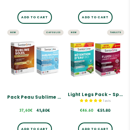
ADD TO CART
ADD TO CART
NEW
CAPSULES
NEW
TABLETS
Pack Peau
Light Legs Pack -
Sublime & Dorée
Special Offer
- Autobronzant
A complementary duo
A complementary duo
Drains and detoxifies,
Refines the silhouette,
Teint hâlé naturel sans
Stimulates circulation
soleil, Effet bonne mine,
Formule renforcée en
Circulation + drainage,
pigments
Unique Flavocomplex
blend: diosmin,
Correction des rides,
hesperidin, rutin
Jeunesse et fermeté de la
€51.80
Light Legs Pack - Special Offer
peau, Éclat du teint
Pack Peau Sublime & Dorée - Autobronzant
41,80€
1 avis
37,60€
41,80€
€46.60
€51.80
ADD TO CART
ADD TO CART