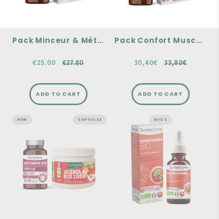
Maintien d'une glycémie
Immunité, Capital Osseux
normale
Dos, cervicales, lombaires,
Réduit les ballonnements,
Apaise les tensions
Brûle les graisses
musculaires, Relaxe les
abdominales
tensions musculaires
Pack Minceur & Métabolisme - Chrome + Ventre Plat
Pack Confort Musculaire - Vitamine D3 + Myostéo
€27.80
33,80€
€25.00
€27.80
30,40€
33,80€
ADD TO CART
ADD TO CART
NEW
CAPSULES
BUDS
Pack Énergie -
BUDDING
Vitamine B12 &
Macérat de
Acérola
Bourgeons -
Marronnier Bio
A complementary duo
Concentrated gemmo
Vitalité - Immunité,
Système Nerveux
40 years of expertise
Tonifie, Renforce le
Organic buds, fresh &
système immunitaire,
sourced in France
Riche en Vitamine C
38,80€