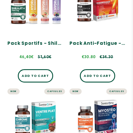
A complementary duo
A complementary duo
Vitalité, Fonction
Immunité, Réduction de
Cognitives
la fatigue
Hydratation + Énergie,
Énergie immédiate, Aide à
Arômes 100% naturels
la performance et favorise
la concentration
51,60€
80 €34.30
Pack Sportifs - Shilajit + Électrolytes
Pack Anti-Fatigue - Fer + Booster
46,40€
51,60€
€30.80
€34.30
ADD TO CART
ADD TO CART
NEW
CAPSULES
NEW
CAPSULES
Pack Minceur &
Pack Confort
Métabolisme -
Musculaire -
Chrome + Ventre
Vitamine D3 +
Plat
Myostéo
A complementary duo
A complementary duo