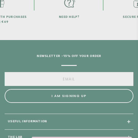
ITH PURCHASES
NEED HELP?
SECURE 
 €69
NEWSLETTER -15% OFF YOUR ORDER
I AM SIGNING UP
USEFUL INFORMATION
THE LAB