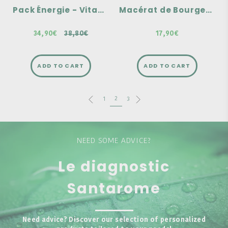
Pack Énergie - Vitamine B12 & Acérola
Macérat de Bourgeons - Marronnier Bio
34,90€
38,80€
17,90€
ADD TO CART
ADD TO CART
2
1
3
NEED SOME ADVICE?
Le diagnostic
Santarome
Need advice? Discover our selection of personalized