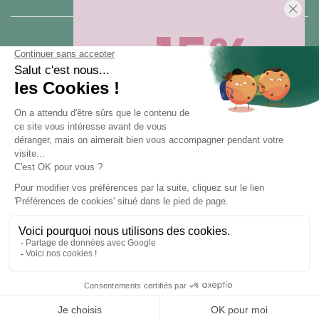
-15%
25 rue du Général Foy
75008 Paris
Sur votre première commande,
en ce
moment
! Désinscription en 1 clic, à
tout moment.
CONTACT US
Pour toute question, contactez nous (réponse sous 24h du lundi au
vendredi de 9h à 18h) :
Obtenir -15%
hello@santarome.fr
WhatsApp +33 6 51 77 48 87
et
(message)
En vous abonnant, vous acceptez de recevoir des communications
marketing de notre part. Pour vous désinscrire, cliquez sur le lien de
désinscription en bas de nos e-mails.
SANTAROME® 2015 - 2025 - ALL RIGHTS RESERVED - LET'S CLIC