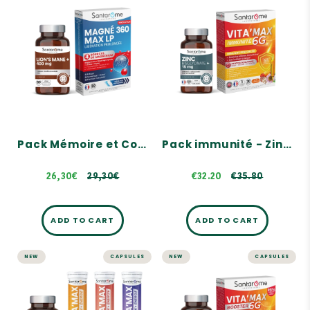
Pack Mémoire et
Pack immunité -
Concentration -
Zinc + Reishi +
Lion's Mane +
Shiitaké
Magnésium
A complementary duo
A complementary duo
Immunité, Antioxydant
Concentration, clarté
Helps reduce fatigue
mentale
Fatigue, surmenage et
stress, Fonction
€35.80
musculaire
Pack Mémoire et Concentration - Lion's Mane + Magnésium
Pack immunité - Zinc + Reishi + Shiitaké
29,30€
26,30€
29,30€
€32.20
€35.80
ADD TO CART
ADD TO CART
NEW
CAPSULES
NEW
CAPSULES
Pack Sportifs -
Pack Anti-
Shilajit +
Fatigue - Fer +
Électrolytes
Booster