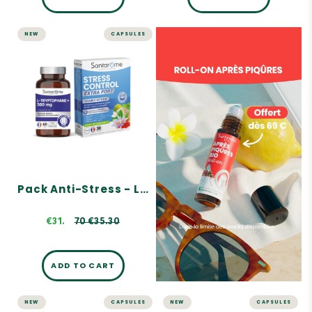
NEW
CAPSULES
Pack Anti-Stress
- L-Tryptophane
+ Safran
A complementary duo
Équilibre Nerveux,
Fonctions Psychologiques
Favorise la résistance au
stress, Aide à réduire la
nervosité, Sans
dépendance
0 €35.30
Pack Anti-Stress - L-Tryptophane + Safran
€31.
70 €35.30
ADD TO CART
NEW
CAPSULES
NEW
CAPSULES