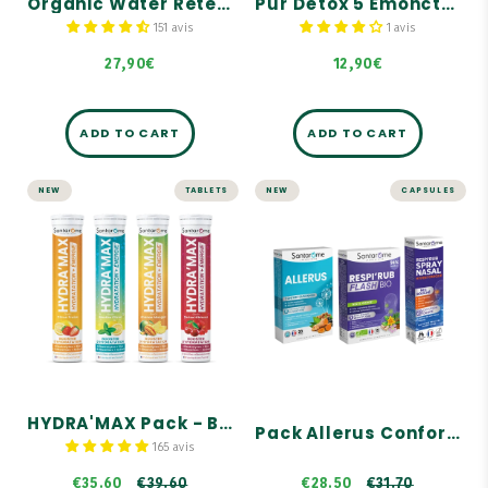
Organic Water Retention - 30 tablets
Pur'Détox 5 Émonctoires - 20 Pastilles effervescentes
et peau
Formula composed of 6
organic plants and 3
151 avis
1 avis
organic buds.
27,90€
12,90€
ADD TO CART
ADD TO CART
NEW
TABLETS
NEW
CAPSULES
HYDRA'MAX Pack
Pack Allerus
- Best Sellers &
Confort
New Products
Saisonnier
Hydration + Energy
A complementary trio
100% natural flavors
Seasonal comfort
Made in France
Breathing comfort
€39.60
€31.70
HYDRA'MAX Pack - Best Sellers & New Products
Pack Allerus Confort Saisonnier
165 avis
€35.60
€39.60
€28.50
€31.70