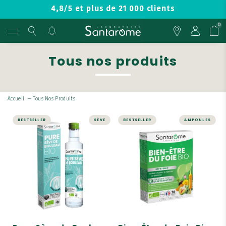
4,8/5 et plus de 21 000 clients
0
Tous nos produits
Accueil
—
Tous Nos Produits
BESTSELLER
SÈVE
BESTSELLER
AMPOULES
DÉTOX
FOIE ET DIGESTION
Pure Sève de
Bien-Être du Foie
Bouleau Bio
Bio - Hépatonic -
20 ampoules
Sève de Bouleau Bio 100%
pure, sans conservateur,
Une des références phares
sans alcool et sans
de Santarome Bio !
pasteurisation.
Contient du Pissenlit Bio
Fabrication UNIQUE "de
qui aide au
l'arbre à la bouteille".
fonctionnement normal
du foie.
La Sève de Bouleau BIO