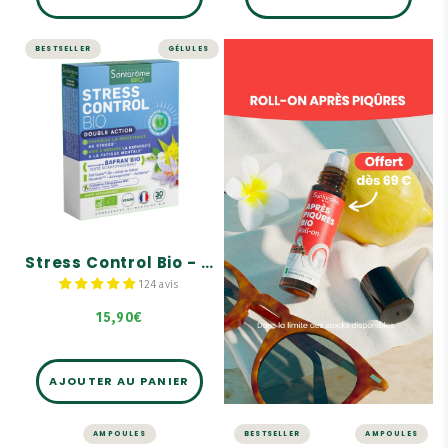
BESTSELLER
GÉLULES
STRESS ET MÉMOIRE
Stress Control Bio
- 30 gélules
Fortement dosé en Safran
Bio : 150 mg
Efficacité prouvée en 2
semaines
Enrichi en trio de
bourgeons Bio d'Aubépine,
Chêne, Figuier
Stress Control Bio - 30 gélules
124 avis
15,90€
AJOUTER AU PANIER
AMPOULES
BESTSELLER
AMPOULES