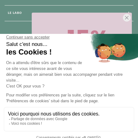
LE LABO
-15%
25 rue du Général Foy
75 008 Paris
Sur votre première commande,
en ce
moment
! Désinscription en 1 clic, à
tout moment.
NOUS CONTACTER
Pour toute question, contactez nous (réponse sous 24h du lundi au
vendredi de 9h à 18h) :
Obtenir -15%
hello@santarome.fr
WhatsApp +33 6 51 77 48 87
et
(message)
En vous abonnant, vous acceptez de recevoir des communications
marketing de notre part. Pour vous désinscrire, cliquez sur le lien de