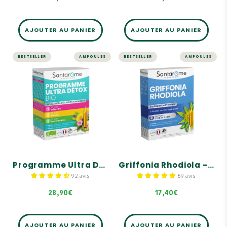
AJOUTER AU PANIER
AJOUTER AU PANIER
BESTSELLER
AMPOULES
BESTSELLER
AMPOULES
DÉTOX
STRESS ET MÉMOIRE
Programme Ultra
Griffonia
Détox Bio - 30
Rhodiola - 20
ampoules
ampoules
Programme Bio 30 jours
Formule associant le
pour une DÉTOX GLOBALE
Griffonia titré en 5-HTTP,
de l'organisme.
un acide aminé rare, et la
Rhodiola.
Triple action : DÉTOXIFIE,
ÉLIMINE, REMINÉRALISE.
Le Griffonia contribue au
bon fonctionnement du
système nerveux en
Un complexe ULTRA
Programme Ultra Détox Bio - 30 ampoules
Griffonia Rhodiola - 20 ampoules
améliorant l'activité
DÉTOX Bio exclusif et
cérébrale.
commun aux 3 étapes !
92 avis
69 avis
La Rhodiola aide à réduire
l'impact négatif du stress
28,90€
17,40€
sur l'organisme.
AJOUTER AU PANIER
AJOUTER AU PANIER