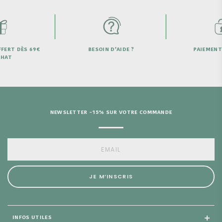
FERT DÈS 69€
BESOIN D’AIDE ?
PAIEMENT
CHAT
NEWSLETTER -15% SUR VOTRE COMMANDE
JE M’INSCRIS
INFOS UTILES