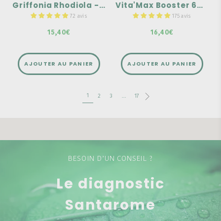
Etat d'esprit positif &
Griffonia Rhodiola - 30 gélules
Vita'Max Booster 6G - 20 ampoules
calme et sérénité
72 avis
175 avis
15,40€
16,40€
AJOUTER AU PANIER
AJOUTER AU PANIER
1
2
3
…
17
BESOIN D’UN CONSEIL ?
Le diagnostic
Santarome