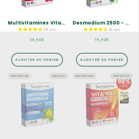
Le Desmodium favorise le
Pour adultes
fonctionnement
hépatique.
Riche en vitamines et
minéraux
Multivitamines Vita'Max Adultes - 30 comprimés
Desmodium 2500 - 20 ampoules
Formule complétée d’un
trio de bourgeons Bio :
Bouleau, Genévrier et
247 avis
28 avis
Romarin.
14,90€
19,90€
AJOUTER AU PANIER
AJOUTER AU PANIER
BESTSELLER
GÉLULES
BESTSELLER
AMPOULES
STRESS ET MÉMOIRE
ÉNERGIE ET VITALITÉ
Griffonia
Vita'Max Booster
Rhodiola - 30
6G - 20 ampoules
gélules
Une gamme complète de
tonique, pour adultes,
La seule gélule associant
enfants et sénior
les 2 ingrédients anti-
déprime
Pour une énergie
immédiate
2 plantes adaptogènes
fortement dosées
Actifs 100% d'origine
naturelle