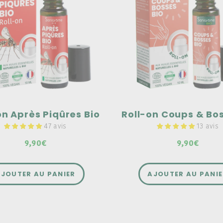
n cas de piqûre d'insecte
Agit en cas de coup ou de c
ormule composée à 100%
Une formule composée à 1
es essentielles naturelles et
d'huiles essentielles naturel
bio
rmat nomade à emporter
Un format nomade à emport
t avec soi
partout avec soi
on Après Piqûres Bio
47 avis
13 avis
9,90€
9,90€
JOUTER AU PANIER
AJOUTER AU PANI