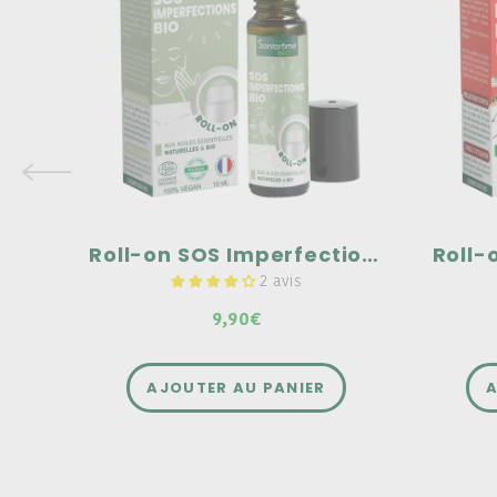
Agit en cas d'apparition de boutons
Agit e
ou d’imperfections
Une f
Une formule composée à 100%
d'huil
d'huiles essentielles naturelles et
bio
bio
Un fo
Un format nomade à emporter
partou
partout avec soi
Roll-on SOS Imperfections Bio
Roll-
2 avis
9,90€
AJOUTER AU PANIER
A