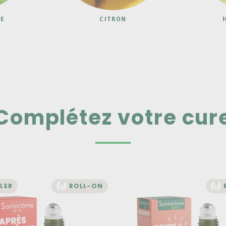
ÉE
CITRON
Complétez votre cur
LER
ROLL-ON
BIEN-ÊTRE
BIEN-ÊTRE
l-on Après Piqûres
Roll-on Coups & B
Bio
Bio