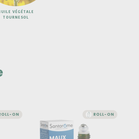
HUILE VÉGÉTALE
TOURNESOL
e
ROLL-ON
ROLL-ON
BIEN-ÊTRE
osses
Roll-on Maux de Tête Bio