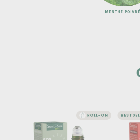
MENTHE POIVR
ROLL-ON
BESTSEL
BIEN-ÊTRE
Roll-on SOS
Rol
Imperfections Bio