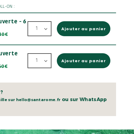
LL-ON :
uverte - 6
Ajouter au panier
40€
uverte
Ajouter au panier
60€
 ?
ou sur WhatsApp
lle sur hello@santarome.fr