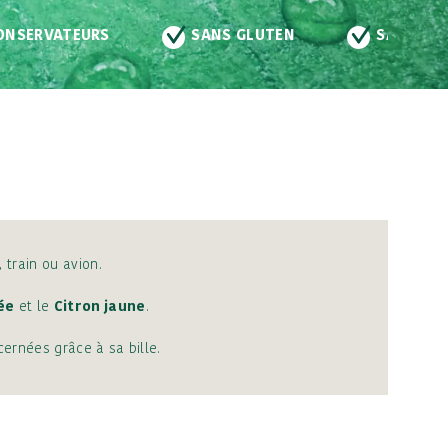
 GLUTEN
SANS LACTOSE
VEGAN
 train ou avion.
ée
et le
Citron jaune
.
ernées grâce à sa bille.