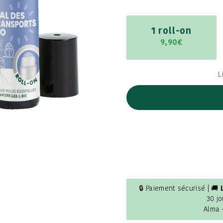
1 roll-on
9,90€
L
🔒 Paiement sécurisé | 🚚
30 jo
Alma 