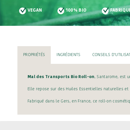
100% BIO
FABRIQUÉ EN FRANCE
SANS C
PROPRIÉTÉS
INGRÉDIENTS
CONSEILS D’UTILISA
Mal des Transports Bio Roll-on
, Santarome, est u
Elle repose sur des Huiles Essentielles naturelles et
Fabriqué dans le Gers, en France, ce roll-on cosmét