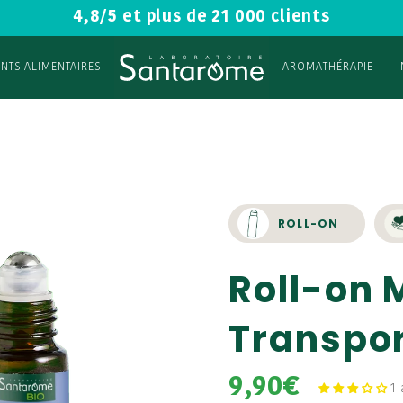
4,8/5 et plus de 21 000 clients
NTS ALIMENTAIRES
AROMATHÉRAPIE
ROLL-ON
Roll-on 
Transpor
9,90€
1 