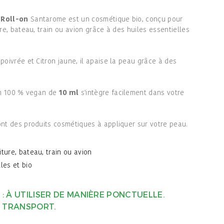
 Roll-on
Santarome est un cosmétique bio, conçu pour
re, bateau, train ou avion grâce à des huiles essentielles
oivrée et Citron jaune, il apaise la peau grâce à des
on 100 % vegan de
10 ml
s'intègre facilement dans votre
ont
des produits cosmétiques à appliquer sur votre peau.
iture, bateau, train ou avion
les et bio
 À UTILISER DE MANIÈRE PONCTUELLE.
E TRANSPORT.