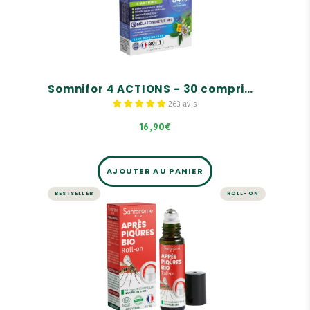
4 ACTIONS sur le sommeil
De la mélatonine, des plantes, une huile
essentielle et des bourgeons
Sans dépendance
Somnifor 4 ACTIONS - 30 comprimés sommeil
263 avis
16,90€
AJOUTER AU PANIER
BESTSELLER
ROLL-ON
BIEN-ÊTRE
Roll-on Après Piqûres Bio
Agit en cas de piqûre d'insecte
Une formule composée à 100% d'huiles
essentielles naturelles et bio
Un format nomade à emporter partout avec soi