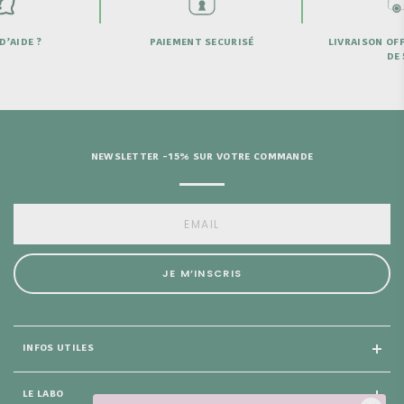
D’AIDE ?
PAIEMENT SECURISÉ
LIVRAISON OFF
DE 
NEWSLETTER -15% SUR VOTRE COMMANDE
JE M’INSCRIS
INFOS UTILES
LE LABO