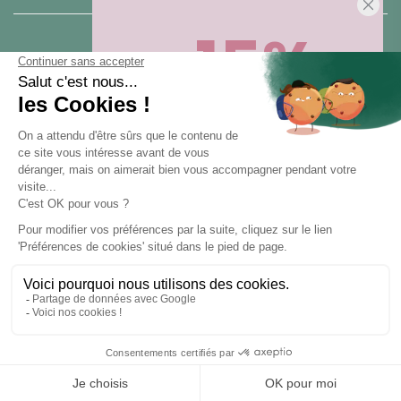
-15%
25 rue du Général Foy
75 008 Paris
Sur votre première commande,
en ce
moment
! Désinscription en 1 clic, à
tout moment.
NOUS CONTACTER
Pour toute question, contactez nous (réponse sous 24h du lundi au
vendredi de 9h à 18h) :
Obtenir -15%
hello@santarome.fr
WhatsApp +33 6 51 77 48 87
et
(message)
En vous abonnant, vous acceptez de recevoir des communications
marketing de notre part. Pour vous désinscrire, cliquez sur le lien de
désinscription en bas de nos e-mails.
SANTAROME® 2015 - 2025 - TOUS DROITS RÉSERVÉS - LET'S CLIC