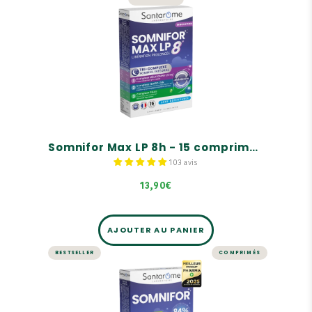
Somnifor Max LP 8h - 15
comprimés sommeil
Insomnie
Réveils nocturnes
Sommeil perturbé
Somnifor Max LP 8h - 15 comprimés sommeil
103 avis
13,90€
AJOUTER AU PANIER
BESTSELLER
COMPRIMÉS
SOMMEIL
Somnifor 4 ACTIONS - 30
comprimés sommeil