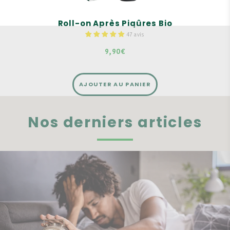
Roll-on Après Piqûres Bio
47 avis
9,90€
AJOUTER AU PANIER
Nos derniers articles