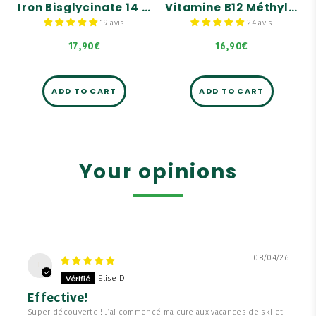
Iron Bisglycinate 14 mg + Cofactors (Vitamins C, B9, B12) - 60 Capsules
Vitamine B12 Méthylcobalamine + 1000 µg - 60 gélules
Forme Bisglycinate -
Assimilation optimale
19 avis
24 avis
17,90€
16,90€
ADD TO CART
ADD TO CART
Your opinions
08/04/26
E
Elise D
Effective!
Super découverte ! J'ai commencé ma cure aux vacances de ski et