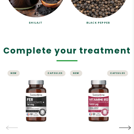
SHILAJT
BLACK PEPPER
Complete your treatment
NEW
CAPSULES
NEW
CAPSULES
MICRONUTRITION
MICRONUTRITION
Iron Bisglycinate
Vitamine B12
14 mg +
Méthylcobalamine
Cofactors
+ 1000 µg - 60
(Vitamins C, B9,
gélules
B12) - 60
Capsules
Vitalité - Immunité
Système Nerveux
Immunity
Forme Mythylcobalamine
Réduction de la fatigue
- Assimilation optimale