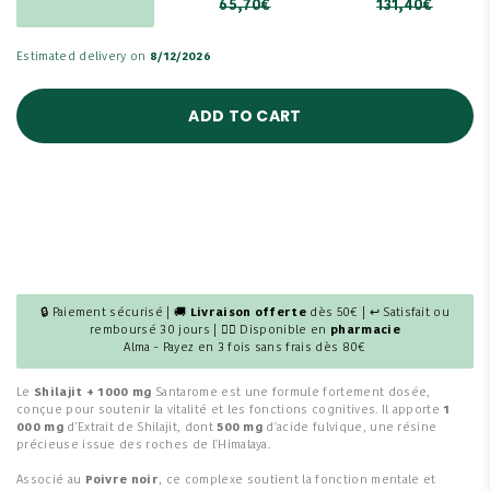
65,70€
131,40€
Estimated delivery on
8/12/2026
ADD TO CART
🔒 Paiement sécurisé | 🚚
Livraison offerte
dès 50€ | ↩ Satisfait ou
remboursé 30 jours | 👩‍⚕️ Disponible en
pharmacie
Alma - Payez en 3 fois sans frais dès 80€
Le
Shilajit + 1000 mg
Santarome est une formule fortement dosée,
conçue pour soutenir la vitalité et les fonctions cognitives. Il apporte
1
000 mg
d'Extrait de Shilajit, dont
500 mg
d'acide fulvique, une résine
précieuse issue des roches de l'Himalaya.
Associé au
Poivre noir
, ce complexe soutient la fonction mentale et