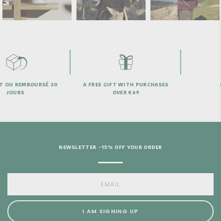
 REMBOURSÉ 30
A FREE GIFT WITH PURCHASES
NEED 
URS
OVER €69
NEWSLETTER -15% OFF YOUR ORDER
I AM SIGNING UP