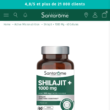
4,8/5 et plus de 21 000 clients
0
Home
—
Active Micronutrition
—
Shilajit + 1000 Mg - 60 Gélules