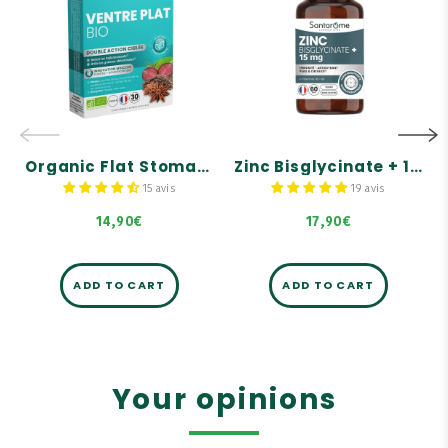
Organic Flat
Zinc Bisglycinate
Stomach - 30
+ 15 mg +
tablets
Vitamines B5/B6 -
60 Gélules
For a special double
action targeting a flat
Immunité - Antioxydant
stomach
Peau & cheveux
Reduces bloating
Forme Bisglycinate -
Burn belly fat
Assimilation optimale
Organic Flat Stomach - 30 tablets
Zinc Bisglycinate + 15 mg + Vitamines B5/B6 - 60 Gélules
15 avis
19 avis
14,90€
17,90€
ADD TO CART
ADD TO CART
Your opinions