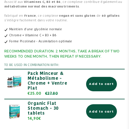
Associé aux
Vitamines C, B3 et B6
, ce complexe contribue également au
métabolisme normal des macronutriments
.
Fabriqué en
France
, ce complexe
vegan et sans gluten
de
60 gélules
s'intègre facilement dans votre routine.
Maintien d'une glycémie normale
Chrome + Vitamine C + B3 + B6
Forme Picolinate - Assimilation optimale
RECOMMENDED DURATION: 2 MONTHS, TAKE A BREAK OF TWO
WEEKS TO ONE MONTH, THEN REPEAT IF NECESSARY.
TO BE USED IN COMBINATION WITH:
Pack Minceur &
Métabolisme -
Chrome + Ventre
Add to cart
Plat
€25.00
€27.80
Organic Flat
Stomach - 30
Add to cart
tablets
14,90€