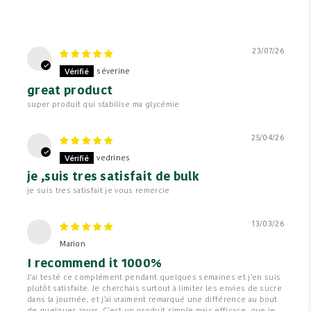
23/07/26
s
séverine
great product
super produit qui stabilise ma glycémie
25/04/26
v
vedrines
je ,suis tres satisfait de bulk
je suis tres satisfait je vous remercie
13/03/26
M
Marion
I recommend it 1000%
J’ai testé ce complément pendant quelques semaines et j’en suis
plutôt satisfaite. Je cherchais surtout à limiter les envies de sucre
dans la journée, et j’ai vraiment remarqué une différence au bout