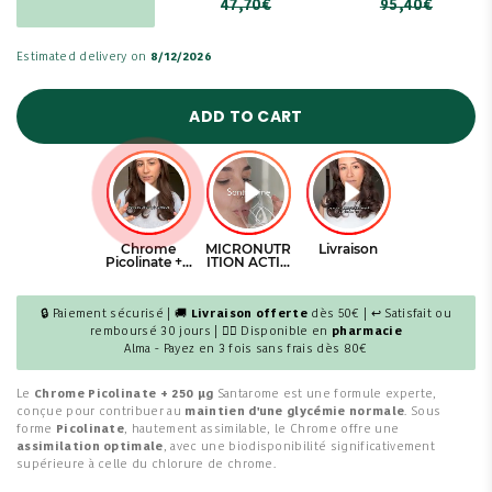
47,70€
95,40€
Estimated delivery on
8/12/2026
ADD TO CART
🔒 Paiement sécurisé | 🚚
Livraison offerte
dès 50€ | ↩ Satisfait ou
remboursé 30 jours | 👩‍⚕️ Disponible en
pharmacie
Alma - Payez en 3 fois sans frais dès 80€
Le
Chrome Picolinate + 250 µg
Santarome est une formule experte,
conçue pour contribuer au
maintien d'une glycémie normale
. Sous
forme
Picolinate
, hautement assimilable, le Chrome offre une
assimilation optimale
, avec une biodisponibilité significativement
supérieure à celle du chlorure de chrome.