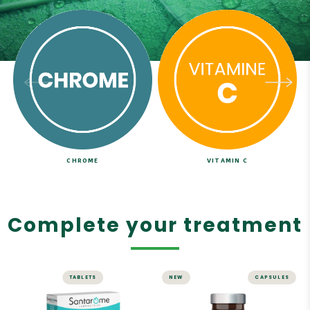
CHROME
VITAMIN C
Complete your treatment
TABLETS
NEW
CAPSULES
SLIMMING
MICRONUTRITION