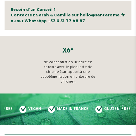
Besoin d’un Conseil ?
Contactez Sarah & Camille sur hello@santarome.fr
+33 6 51 77 48 87
ou sur WhatsApp
X6*
de concentration urinaire en
chrome avec le picolinate de
chrome (par rapport à une
supplémentation en chlorure de
chrome).
N-FREE
VEGAN
MADE IN FRANCE
GLUTEN-FREE