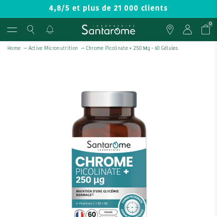
4,8/5 et plus de 21 000 clients
0
Home
—
Active Micronutrition
—
Chrome Picolinate + 250 Μg - 60 Gélules