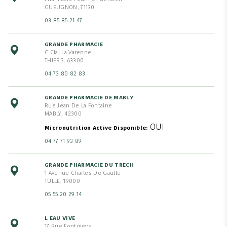
GUEUGNON, 71130
03 85 85 21 47
GRANDE PHARMACIE
C Cial La Varenne
THIERS, 63300
04 73 80 82 83
GRANDE PHARMACIE DE MABLY
Rue Jean De La Fontaine
MABLY, 42300
OUI
Micronutrition Active Disponible
04 77 71 93 89
GRANDE PHARMACIE DU TRECH
1 Avenue Charles De Gaulle
TULLE, 19000
05 55 20 29 14
L EAU VIVE
17 Rue Fontgieve