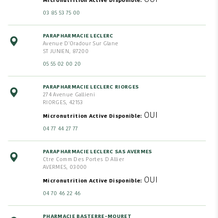
OUI
Micronutrition Active Disponible
03 85 53 75 00
PARAPHARMACIE LECLERC
Avenue D'Oradour Sur Glane
ST JUNIEN, 87200
05 55 02 00 20
PARAPHARMACIE LECLERC RIORGES
274 Avenue Gallieni
RIORGES, 42153
OUI
Micronutrition Active Disponible
04 77 44 27 77
PARAPHARMACIE LECLERC SAS AVERMES
Ctre Comm Des Portes D Allier
AVERMES, 03000
OUI
Micronutrition Active Disponible
04 70 46 22 46
PHARMACIE BASTERRE-MOURET