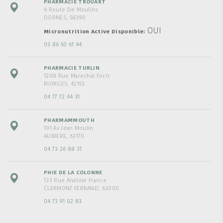
PHARMACIE TROUART
6 Route De Moulins
DORNES, 58390
OUI
Micronutrition Active Disponible
03 86 50 61 44
PHARMACIE TURLIN
1208 Rue Marechal Foch
RIORGES, 42153
04 77 72 44 31
PHARMAMMOUTH
101 Av Jean Moulin
AUBIERE, 63170
04 73 26 88 31
PHIE DE LA COLONNE
133 Rue Anatole France
CLERMONT FERRAND, 63000
04 73 91 02 83