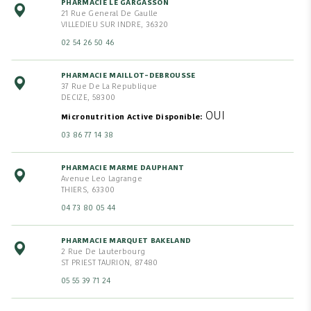
PHARMACIE LE GARGASSON
21 Rue General De Gaulle
VILLEDIEU SUR INDRE, 36320
02 54 26 50 46
PHARMACIE MAILLOT-DEBROUSSE
37 Rue De La Republique
DECIZE, 58300
OUI
Micronutrition Active Disponible
03 86 77 14 38
PHARMACIE MARME DAUPHANT
Avenue Leo Lagrange
THIERS, 63300
04 73 80 05 44
PHARMACIE MARQUET BAKELAND
2 Rue De Lauterbourg
ST PRIEST TAURION, 87480
05 55 39 71 24