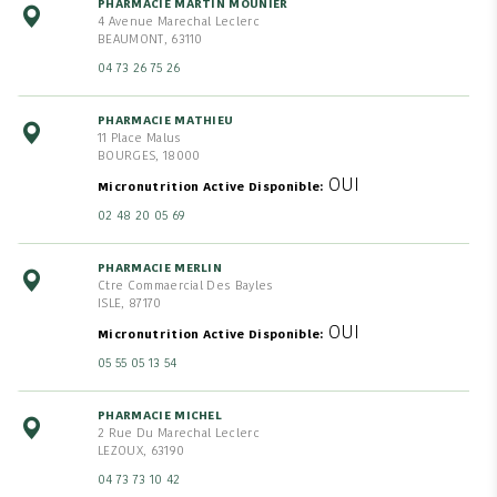
PHARMACIE MARTIN MOUNIER
4 Avenue Marechal Leclerc
BEAUMONT, 63110
04 73 26 75 26
PHARMACIE MATHIEU
11 Place Malus
BOURGES, 18000
OUI
Micronutrition Active Disponible
02 48 20 05 69
PHARMACIE MERLIN
Ctre Commaercial Des Bayles
ISLE, 87170
OUI
Micronutrition Active Disponible
05 55 05 13 54
PHARMACIE MICHEL
2 Rue Du Marechal Leclerc
LEZOUX, 63190
04 73 73 10 42