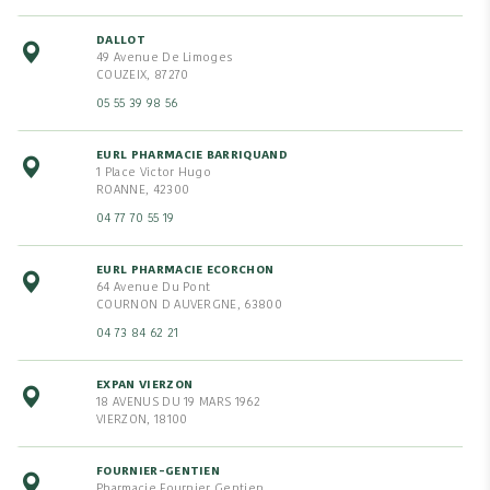
DALLOT
49 Avenue De Limoges
COUZEIX, 87270
05 55 39 98 56
EURL PHARMACIE BARRIQUAND
1 Place Victor Hugo
ROANNE, 42300
04 77 70 55 19
EURL PHARMACIE ECORCHON
64 Avenue Du Pont
COURNON D AUVERGNE, 63800
04 73 84 62 21
EXPAN VIERZON
18 AVENUS DU 19 MARS 1962
VIERZON, 18100
FOURNIER-GENTIEN
Pharmacie Fournier Gentien