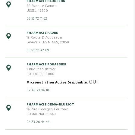
PHARMACIE FAUGERON
28 Avenue Carnot
USSEL, 19200
05 55 72 11 52
PHARMACIE FAURE
19 Route D Aubusson
LAVAVEIX LES MINES, 23150
05 55 62 42 09
PHARMACIE FOUASSIER
1 Rue Jean Baffier
BOURGES, 18000
OUI
Micronutrition Active Disponible
02 48 21 34 10
PHARMACIE GEMA-BLURIOT
14 Rue Georges Couthon
ROMAGNAT, 63540
04 73 26 44 44