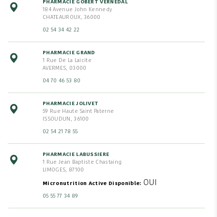
PHARMACIE GOBERT VERNEDAL
184 Avenue John Kennedy
CHATEAUROUX, 36000
02 54 34 42 22
PHARMACIE GRAND
1 Rue De La Laicite
AVERMES, 03000
04 70 46 53 80
PHARMACIE JOLIVET
59 Rue Haute Saint Paterne
ISSOUDUN, 36100
02 54 21 78 55
PHARMACIE LABUSSIERE
1 Rue Jean Baptiste Chastaing
LIMOGES, 87100
OUI
Micronutrition Active Disponible
05 55 77 34 89