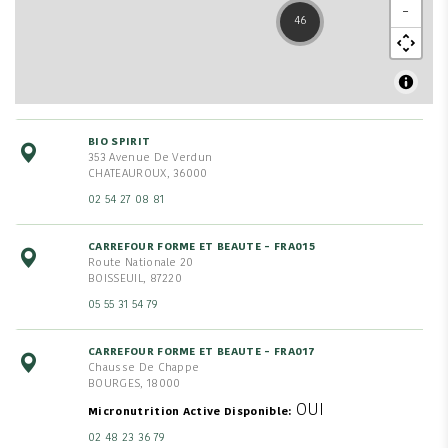
−
46
BIO SPIRIT
353 Avenue De Verdun
CHATEAUROUX, 36000
02 54 27 08 81
CARREFOUR FORME ET BEAUTE - FRA015
Route Nationale 20
BOISSEUIL, 87220
05 55 31 54 79
CARREFOUR FORME ET BEAUTE - FRA017
Chausse De Chappe
BOURGES, 18000
OUI
Micronutrition Active Disponible
02 48 23 36 79