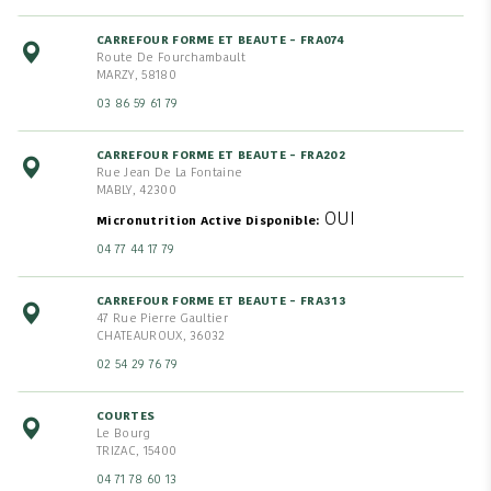
CARREFOUR FORME ET BEAUTE - FRA074
Route De Fourchambault
MARZY, 58180
03 86 59 61 79
CARREFOUR FORME ET BEAUTE - FRA202
Rue Jean De La Fontaine
MABLY, 42300
OUI
Micronutrition Active Disponible
04 77 44 17 79
CARREFOUR FORME ET BEAUTE - FRA313
47 Rue Pierre Gaultier
CHATEAUROUX, 36032
02 54 29 76 79
COURTES
Le Bourg
TRIZAC, 15400
04 71 78 60 13