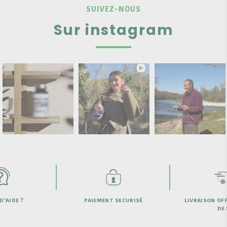
SUIVEZ-NOUS
Sur instagram
ENT SECURISÉ
LIVRAISON OFFERTE À PARTIR
SATISFAIT
DE 50€