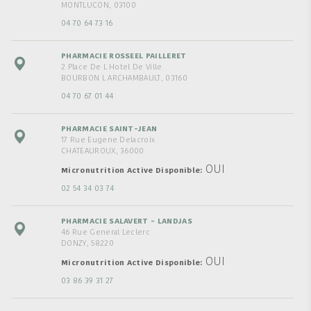
MONTLUCON, 03100
04 70 64 73 16
PHARMACIE ROSSEEL PAILLERET
2 Place De L Hotel De Ville
BOURBON L ARCHAMBAULT, 03160
04 70 67 01 44
PHARMACIE SAINT-JEAN
17 Rue Eugene Delacroix
CHATEAUROUX, 36000
OUI
Micronutrition Active Disponible
02 54 34 03 74
PHARMACIE SALAVERT - LANDJAS
46 Rue General Leclerc
DONZY, 58220
OUI
Micronutrition Active Disponible
03 86 39 31 27